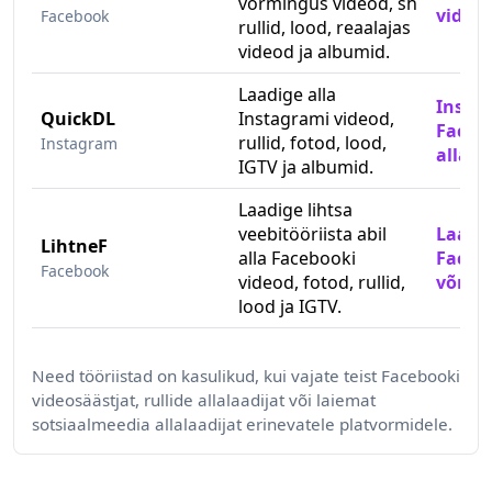
vormingus videod, sh
videos
Facebook
rullid, lood, reaalajas
videod ja albumid.
Laadige alla
Insta
QuickDL
Instagrami videod,
Facebo
rullid, fotod, lood,
Instagram
allala
IGTV ja albumid.
Laadige lihtsa
veebitööriista abil
Laadig
LihtneF
alla Facebooki
Faceb
Facebook
videod, fotod, rullid,
võrgu
lood ja IGTV.
Need tööriistad on kasulikud, kui vajate teist Facebooki
videosäästjat, rullide allalaadijat või laiemat
sotsiaalmeedia allalaadijat erinevatele platvormidele.