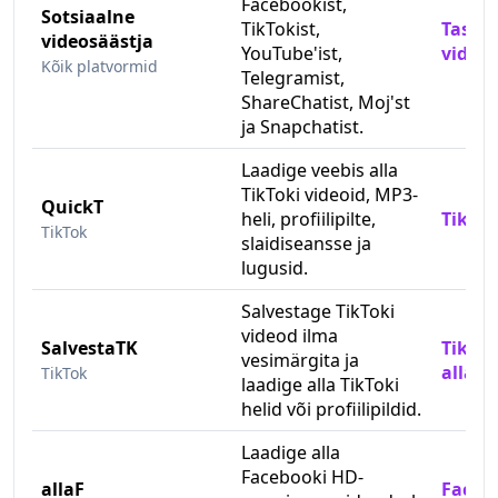
Facebookist,
Sotsiaalne
TikTokist,
Tasut
videosäästja
YouTube'ist,
video 
Kõik platvormid
Telegramist,
ShareChatist, Moj'st
ja Snapchatist.
Laadige veebis alla
TikToki videoid, MP3-
QuickT
heli, profiilipilte,
TikTok
TikTok
slaidiseansse ja
lugusid.
Salvestage TikToki
videod ilma
SalvestaTK
TikTok
vesimärgita ja
allala
TikTok
laadige alla TikToki
helid või profiilipildid.
Laadige alla
Facebooki HD-
allaF
Faceb