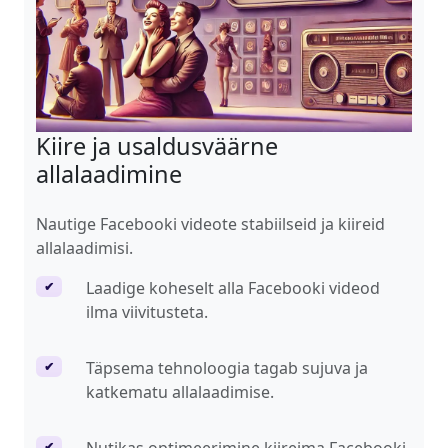
Kiire ja usaldusväärne
allalaadimine
Nautige Facebooki videote stabiilseid ja kiireid
allalaadimisi.
Laadige koheselt alla Facebooki videod
✔
ilma viivitusteta.
Täpsema tehnoloogia tagab sujuva ja
✔
katkematu allalaadimise.
✔