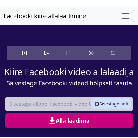
Jätke põhisisu vahele
Facebooki kiire allalaadimine
Kiire Facebooki video allalaadija
Salvestage Facebooki videod hõlpsalt tasuta
Sisestage link
Alla laadima