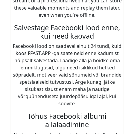
stream, or a professional webinar, you can store
these valuable moments and replay them later,
even when you're offline.
Salvestage Facebooki lood enne,
kui need kaovad
Facebooki lood on saadaval ainult 24 tundi, kuid
koos FFAST.APP -ga saate neid enne kadumist
hõlpsalt salvestada. Laadige alla ja hoidke oma
lemmiklugusid, olgu need isiklikud hetked
sõpradelt, motiveerivaid sõnumeid või brändide
spetsiaalseid tutvustusi. Ärge kunagi jätke
sisukast sisust enam maha ja nautige
võrguühenduseta juurdepääsu igal ajal, kui
soovite.
Tõhus Facebooki albumi
allalaadimine