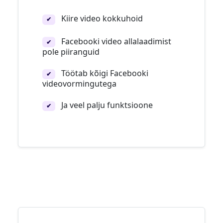
Kiire video kokkuhoid
✔
Facebooki video allalaadimist
✔
pole piiranguid
Töötab kõigi Facebooki
✔
videovormingutega
Ja veel palju funktsioone
✔