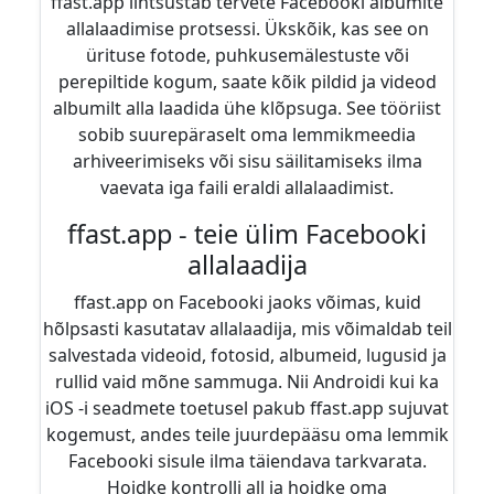
ffast.app lihtsustab tervete Facebooki albumite
allalaadimise protsessi. Ükskõik, kas see on
ürituse fotode, puhkusemälestuste või
perepiltide kogum, saate kõik pildid ja videod
albumilt alla laadida ühe klõpsuga. See tööriist
sobib suurepäraselt oma lemmikmeedia
arhiveerimiseks või sisu säilitamiseks ilma
vaevata iga faili eraldi allalaadimist.
ffast.app - teie ülim Facebooki
allalaadija
ffast.app on Facebooki jaoks võimas, kuid
hõlpsasti kasutatav allalaadija, mis võimaldab teil
salvestada videoid, fotosid, albumeid, lugusid ja
rullid vaid mõne sammuga. Nii Androidi kui ka
iOS -i seadmete toetusel pakub ffast.app sujuvat
kogemust, andes teile juurdepääsu oma lemmik
Facebooki sisule ilma täiendava tarkvarata.
Hoidke kontrolli all ja hoidke oma