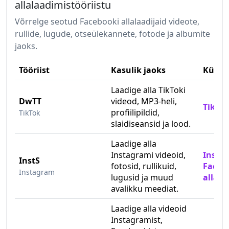
allalaadimistööriistu
Võrrelge seotud Facebooki allalaadijaid videote,
rullide, lugude, otseülekannete, fotode ja albumite
jaoks.
Tööriist
Kasulik jaoks
Külas
Laadige alla TikToki
DwTT
videod, MP3-heli,
TikTok
profiilipildid,
TikTok
slaidiseansid ja lood.
Laadige alla
Instagrami videoid,
Insta
InstS
fotosid, rullikuid,
Facebo
Instagram
lugusid ja muud
allala
avalikku meediat.
Laadige alla videoid
Instagramist,