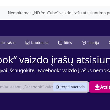
Nemokamas „HD YouTube“ vaizdo įrašų atsisiuntimo p
zdo įrašas
Nuotrauka
Ritės
Istorija
ook“ vaizdo įrašų atsisi
vai išsaugokite „Facebook“ vaizdo įrašus nemo
Atsi
Įterpti nuorodą