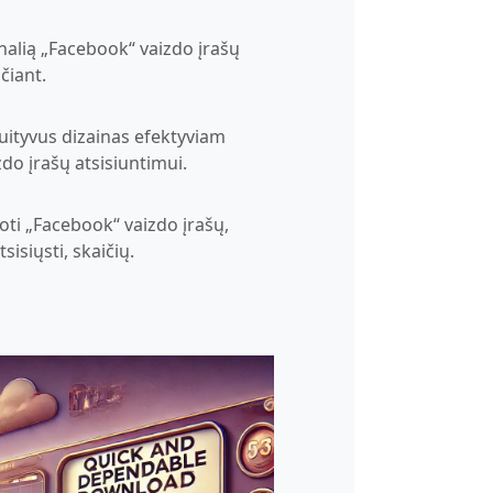
inalią „Facebook“ vaizdo įrašų
čiant.
tuityvus dizainas efektyviam
do įrašų atsisiuntimui.
ti „Facebook“ vaizdo įrašų,
sisiųsti, skaičių.