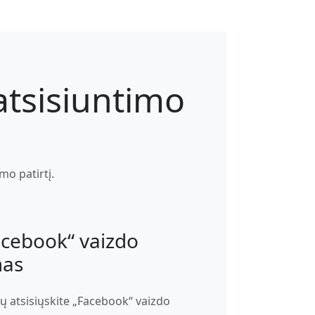
atsisiuntimo
mo patirtį.
acebook“ vaizdo
mas
mų atsisiųskite „Facebook“ vaizdo