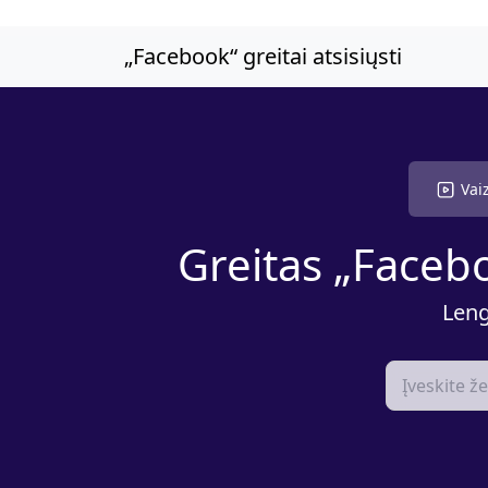
Pereikite prie pagrindinio turinio
„Facebook“ greitai atsisiųsti
Vai
Greitas „Faceb
Leng