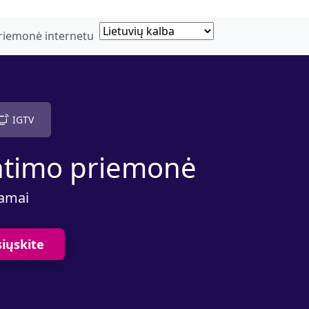
riemonė internetu
IGTV
untimo priemonė
kamai
siųskite