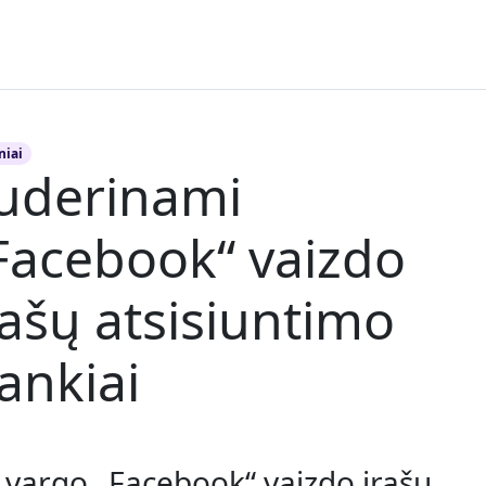
niai
uderinami
Facebook“ vaizdo
rašų atsisiuntimo
rankiai
 vargo „Facebook“ vaizdo įrašų