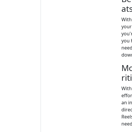
at
With
your
you'r
you 
need
down
Mo
ri
With
effor
an i
direc
Reel
need