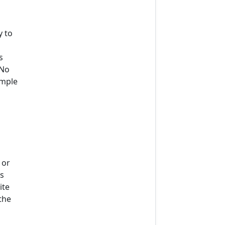
y to
s
 No
imple
 or
s
ite
the