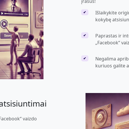
įrašus!
Išlaikykite orig
✔
kokybę atsisiun
Paprastas ir in
✔
„Facebook“ vaiz
Negalima apribo
✔
kuriuos galite at
atsisiuntimai
„Facebook“ vaizdo