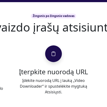
Žingsnis po žingsnio vadovas
aizdo įrašų atsisiu
Įterpkite nuorodą URL
Įdėkite nuorodą URL į lauką „Video
Downloader“ ir spustelėkite mygtuką
do
Atsisiųsti.