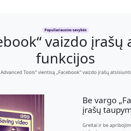
Populiariausios savybės
ebook“ vaizdo įrašų 
funkcijos
„Advanced Tools“ vientisą „Facebook“ vaizdo įrašų atsisiunti
Be vargo „F
įrašų taupy
Greitai ir be apriboji