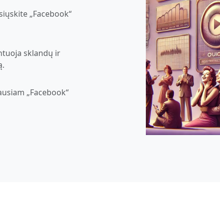
siųskite „Facebook“
ntuoja sklandų ir
ą.
ausiam „Facebook“