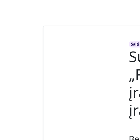
Šalti
S
„
į
į
Be