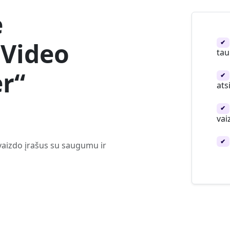
e
 Video
✔
ta
r“
✔
ats
✔
vai
✔
 vaizdo įrašus su saugumu ir