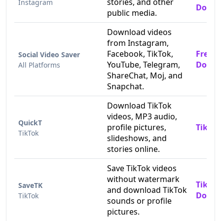
stories, and other
Instagram
Downl
public media.
Download videos
from Instagram,
Facebook, TikTok,
Free 
Social Video Saver
YouTube, Telegram,
Downl
All Platforms
ShareChat, Moj, and
Snapchat.
Download TikTok
videos, MP3 audio,
QuickT
profile pictures,
TikTok
TikTok
slideshows, and
stories online.
Save TikTok videos
without watermark
TikTok
SaveTK
and download TikTok
Downl
TikTok
sounds or profile
pictures.