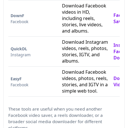
Download Facebook
videos in HD,
Faceb
DownF
including reels,
Saver
Facebook
stories, live videos,
and albums.
Download Instagram
Insta
videos, reels, photos,
QuickDL
Faceb
stories, IGTV, and
Instagram
Downl
albums.
Download Facebook
videos, photos, reels,
Downl
EasyF
stories, and IGTV in a
Videos
Facebook
simple web tool.
These tools are useful when you need another
Facebook video saver, a reels downloader, or a
broader social media downloader for different
platforms.