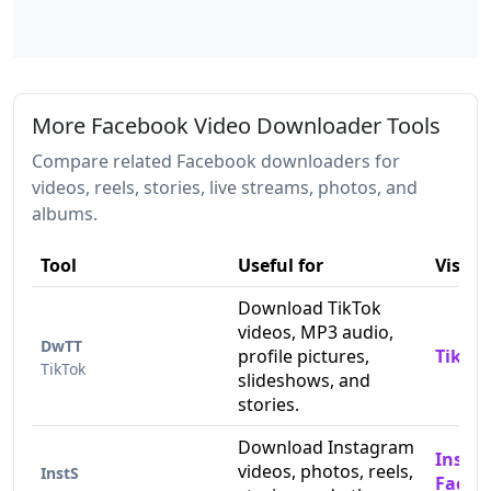
More Facebook Video Downloader Tools
Compare related Facebook downloaders for
videos, reels, stories, live streams, photos, and
albums.
Tool
Useful for
Visit
Download TikTok
videos, MP3 audio,
DwTT
profile pictures,
TikTo
TikTok
slideshows, and
stories.
Download Instagram
Insta
videos, photos, reels,
InstS
Faceb