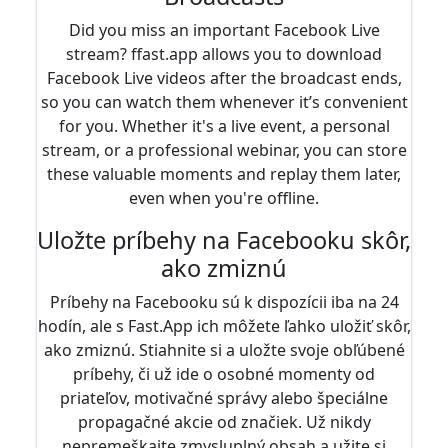
Did you miss an important Facebook Live
stream? ffast.app allows you to download
Facebook Live videos after the broadcast ends,
so you can watch them whenever it’s convenient
for you. Whether it's a live event, a personal
stream, or a professional webinar, you can store
these valuable moments and replay them later,
even when you're offline.
Uložte príbehy na Facebooku skôr,
ako zmiznú
Príbehy na Facebooku sú k dispozícii iba na 24
hodín, ale s Fast.App ich môžete ľahko uložiť skôr,
ako zmiznú. Stiahnite si a uložte svoje obľúbené
príbehy, či už ide o osobné momenty od
priateľov, motivačné správy alebo špeciálne
propagačné akcie od značiek. Už nikdy
nepremeškajte zmysluplný obsah a užite si