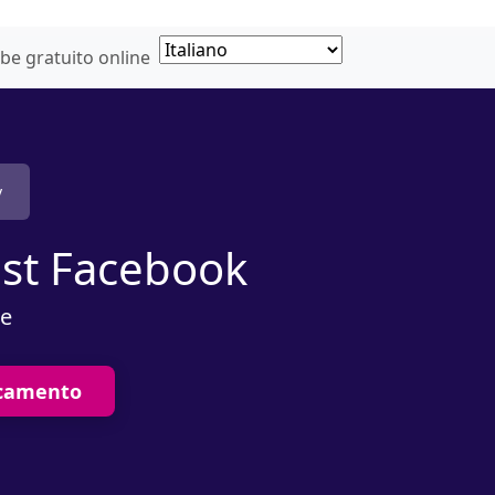
be gratuito online
v
ast Facebook
te
icamento