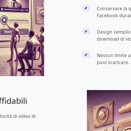
Conservare la qu
✔
Facebook duran
Design semplice 
✔
download di vi
Nessun limite a
✔
puoi scaricare.
fidabili
ocità di video di