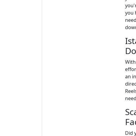
you'r
you 
need
down
Is
Do
With
effor
an i
direc
Reel
need
Sca
Fa
Did 