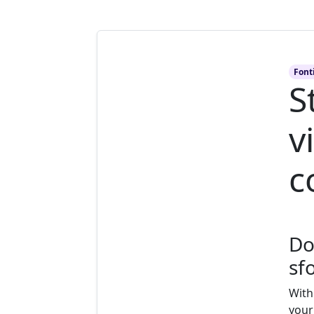
Font
S
v
c
Do
sf
With
your