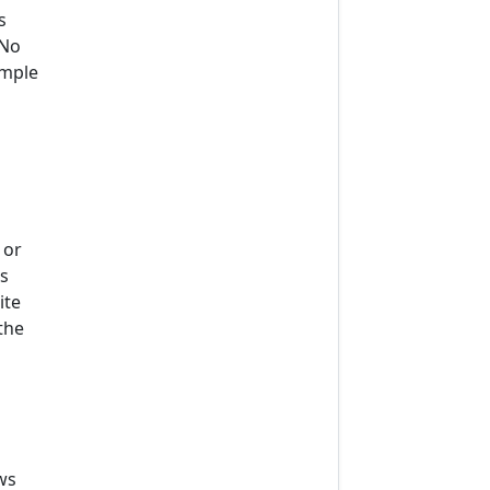
s
 No
imple
 or
s
ite
the
ws