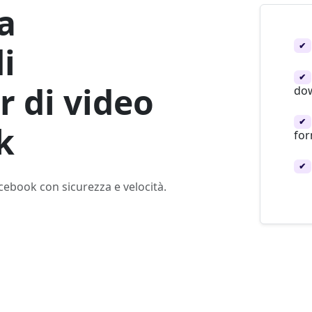
a
✔
i
✔
 di video
dow
✔
k
for
✔
cebook con sicurezza e velocità.