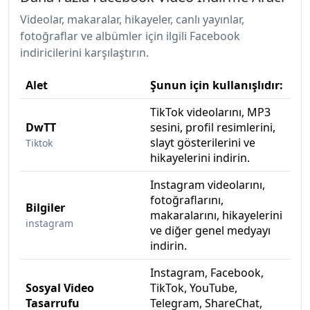
Videolar, makaralar, hikayeler, canlı yayınlar,
fotoğraflar ve albümler için ilgili Facebook
indiricilerini karşılaştırın.
Alet
Şunun için kullanışlıdır:
Zi
TikTok videolarını, MP3
DwTT
sesini, profil resimlerini,
Tik
slayt gösterilerini ve
Tiktok
hikayelerini indirin.
Instagram videolarını,
fotoğraflarını,
In
Bilgiler
makaralarını, hikayelerini
Fa
instagram
ve diğer genel medyayı
Ma
indirin.
Instagram, Facebook,
Sosyal Video
TikTok, YouTube,
Üc
Tasarrufu
Telegram, ShareChat,