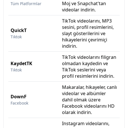
Vid
Moj ve Snapchat'tan
Tüm Platformlar
videolar indirin.
TikTok videolarını, MP3
sesini, profil resimlerini,
QuickT
Ti
slayt gösterilerini ve
Ta
Tiktok
hikayelerini çevrimiçi
indirin.
TikTok videolarını filigran
KaydetTK
olmadan kaydedin ve
Tik
TikTok seslerini veya
Tiktok
profil resimlerini indirin.
Makaralar, hikayeler, canlı
videolar ve albümler
DownF
Fa
dahil olmak üzere
Ta
Facebook
Facebook videolarını HD
olarak indirin.
Instagram videolarını,